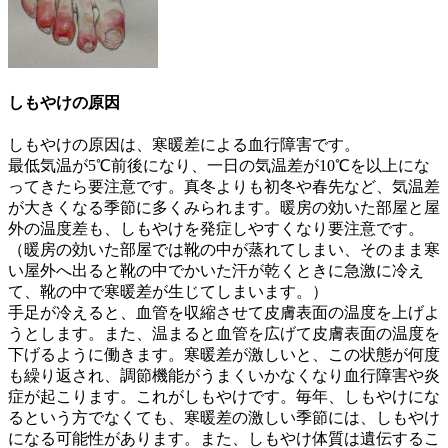
しもやけの原因
しもやけの原因は、
寒暖差による血行障害
です。
最低気温が5℃前後になり、一日の気温差が10℃を以上にな
ってきたら要注意です。真冬よりも初冬や春先など、気温差
が大きくなる季節に多くみられます。暖房の効いた部屋と屋
外の温度差も、しもやけを発症しやすくなり要注意です。
（暖房の効いた部屋では靴の中が蒸れてしまい、そのまま寒
い屋外へ出ると靴の中でかいた汗が乾くときに急激に冷え
て、靴の中で寒暖差が生じてしまいます。）
手足が冷えると、血管を収縮させて皮膚表面の温度を上げよ
うとします。また、温まると血管を広げて皮膚表面の温度を
下げるように働きます。寒暖差が激しいと、この状態が何度
も繰り返され、調節機能がうまくいかなくなり血行障害や炎
症が起こります。これがしもやけです。毎年、しもやけにな
るという方でなくても、寒暖差の激しい季節には、しもやけ
になる可能性があります。また、しもやけ体質は遺伝するこ