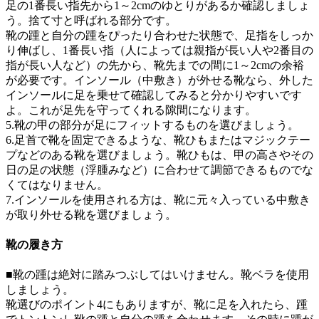
足の1番長い指先から1～2cmのゆとりがあるか確認しましょ
う。捨て寸と呼ばれる部分です。
靴の踵と自分の踵をぴったり合わせた状態で、足指をしっか
り伸ばし、1番長い指（人によっては親指が長い人や2番目の
指が長い人など）の先から、靴先までの間に1～2cmの余裕
が必要です。インソール（中敷き）が外せる靴なら、外した
インソールに足を乗せて確認してみると分かりやすいです
よ。これが足先を守ってくれる隙間になります。
5.靴の甲の部分が足にフィットするものを選びましょう。
6.足首で靴を固定できるような、靴ひもまたはマジックテー
プなどのある靴を選びましょう。靴ひもは、甲の高さやその
日の足の状態（浮腫みなど）に合わせて調節できるものでな
くてはなりません。
7.インソールを使用される方は、靴に元々入っている中敷き
が取り外せる靴を選びましょう。
靴の履き方
■靴の踵は絶対に踏みつぶしてはいけません。靴ベラを使用
しましょう。
靴選びのポイント4にもありますが、靴に足を入れたら、
踵