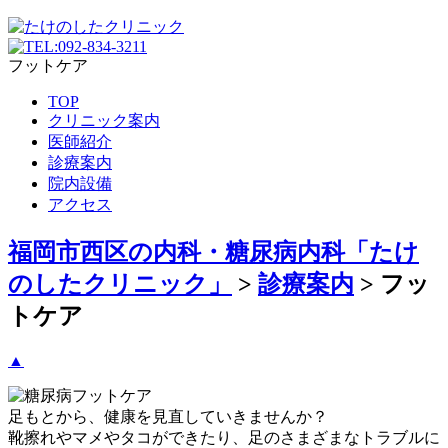
フットケア
TOP
クリニック案内
医師紹介
診療案内
院内設備
アクセス
福岡市西区の内科・糖尿病内科「たけ
のしたクリニック」
>
診療案内
>
フッ
トケア
▲
足もとから、健康を見直していきませんか？
靴擦れやマメやタコができたり、足のさまざまなトラブルに