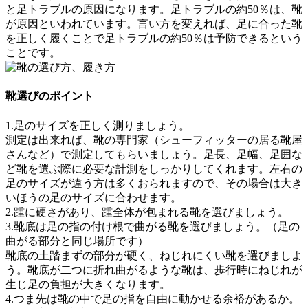
と足トラブルの原因になります。足トラブルの約50％は、靴
が原因といわれています。言い方を変えれば、
足に合った靴
を正しく履く
ことで足トラブルの約50％は予防できるという
ことです。
靴選びのポイント
1.足のサイズを正しく測りましょう。
測定は出来れば、靴の専門家（シューフィッターの居る靴屋
さんなど）で測定してもらいましょう。足長、足幅、足囲な
ど靴を選ぶ際に必要な計測をしっかりしてくれます。左右の
足のサイズが違う方は多くおられますので、その場合は大き
いほうの足のサイズに合わせます。
2.踵に硬さがあり、踵全体が包まれる靴を選びましょう。
3.靴底は足の指の付け根で曲がる靴を選びましょう。（足の
曲がる部分と同じ場所です）
靴底の土踏まずの部分が硬く、ねじれにくい靴を選びましよ
う。靴底が二つに折れ曲がるような靴は、歩行時にねじれが
生じ足の負担が大きくなります。
4.つま先は靴の中で足の指を自由に動かせる余裕があるか。