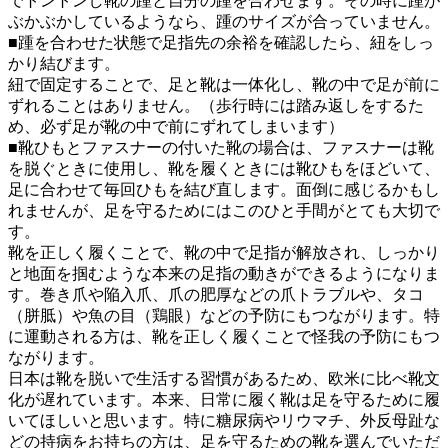
でトントンし靴の踵と自分の踵を合わせます
。その時に踵が
ぶかぶかしているようなら、踵のサイズが合っていません。
■踵を合わせた状態で足指先の余裕を確認したら、
紐をしっ
かり結びます
。
紐で固定することで、足と靴は一体化し、靴の中で足が前に
ずれることはありません。（歩行時には踏み返しをするた
め、必ず足が靴の中で前にずれてしまいます）
■靴ひもとファスナーの付いた靴の場合は、ファスナーは靴
を脱ぐときに使用し、靴を履くときには靴ひもをほどいて、
足に合わせて毎回ひもを結び直します
。面倒に感じるかもし
れませんが、足を守るためにはこのひと手間がとても大切で
す。
靴を正しく履くことで、靴の中で足指が解放され、しっかり
と地面を掴むような本来の足指の動きができるようになりま
す。巻き爪や陥入爪、爪の肥厚などの爪トラブルや、タコ
（胼胝）や魚の目（鶏眼）などの予防にもつながります。特
に運動される方は、靴を正しく履くことで
怪我の予防
にもつ
ながります。
日本は靴を脱いで生活する習慣があるため、欧米に比べ靴文
化が遅れています。本来、日常に履く靴は足を守るために履
いてほしいと思います。特に糖尿病やリウマチ、外反母趾な
どの持病をお持ちの方は、足を守るための靴を選んでいただ