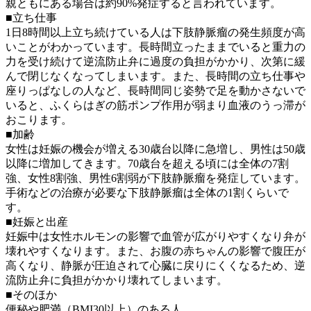
親ともにある場合は約90%発症すると言われています。
■立ち仕事
1日8時間以上立ち続けている人は下肢静脈瘤の発生頻度が高
いことがわかっています。長時間立ったままでいると重力の
力を受け続けて逆流防止弁に過度の負担がかかり、次第に緩
んで閉じなくなってしまいます。また、長時間の立ち仕事や
座りっぱなしの人など、長時間同じ姿勢で足を動かさないで
いると、ふくらはぎの筋ポンプ作用が弱まり血液のうっ滞が
おこります。
■加齢
女性は妊娠の機会が増える30歳台以降に急増し、男性は50歳
以降に増加してきます。70歳台を超える頃には全体の7割
強、女性8割強、男性6割弱が下肢静脈瘤を発症しています。
手術などの治療が必要な下肢静脈瘤は全体の1割くらいで
す。
■妊娠と出産
妊娠中は女性ホルモンの影響で血管が広がりやすくなり弁が
壊れやすくなります。また、お腹の赤ちゃんの影響で腹圧が
高くなり、静脈が圧迫されて心臓に戻りにくくなるため、逆
流防止弁に負担がかかり壊れてしまいます。
■そのほか
便秘
や
肥満（BMI30以上）
のある人