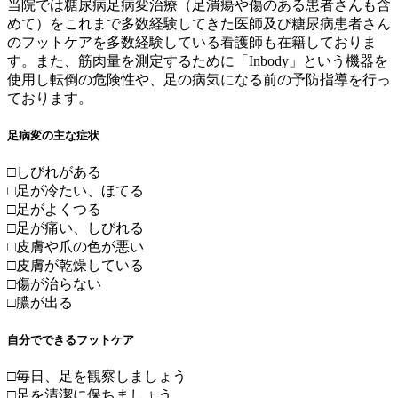
当院では糖尿病足病変治療（足潰瘍や傷のある患者さんも含
めて）をこれまで多数経験してきた医師及び糖尿病患者さん
のフットケアを多数経験している看護師も在籍しておりま
す。また、筋肉量を測定するために「Inbody」という機器を
使用し転倒の危険性や、足の病気になる前の予防指導を行っ
ております。
足病変の主な症状
□しびれがある
□足が冷たい、ほてる
□足がよくつる
□足が痛い、しびれる
□皮膚や爪の色が悪い
□皮膚が乾燥している
□傷が治らない
□膿が出る
自分でできるフットケア
□毎日、足を観察しましょう
□足を清潔に保ちましょう