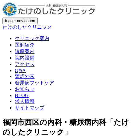
toggle navigation
たけのしたクリニック
クリニック案内
医師紹介
診療案内
院内設備
アクセス
Q&A
禁煙外来
糖尿病フットケア
お知らせ
BLOG
求人情報
サイトマップ
福岡市西区の内科・糖尿病内科「たけ
のしたクリニック」