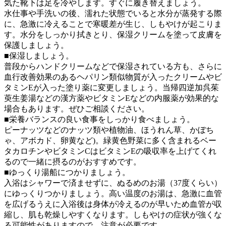
気た靴下は足を冷やします。すぐに履き替えましょう。
水仕事や手洗いの後、濡れた状態でいると水分が蒸発する際
に、急激に冷えることで寒暖差が生じ、しもやけが起こりま
す。
水分をしっかり拭きとり、保湿クリームを塗って皮膚を
保護しましょう。
■
保湿
しましょう。
普段からハンドクリームなどで保湿されている方も、さらに
血行改善効果のあるヘパリン類似物質が入ったクリームやビ
タミンEが入った塗り薬に変更しましょう。当帰四逆加呉茱
萸生姜湯などの漢方薬やビタミンEなどの内服薬が効果的な
場合もあります。ぜひご相談ください。
■
栄養バランスの良い食事
をしっかり食べましょう。
ピーナッツなどのナッツ類や植物油、ほうれん草、かぼち
ゃ、アボカド、卵黄など)。緑黄色野菜に多く含まれるベー
タカロチンやビタミンCはビタミンEの吸収率を上げてくれ
るので一緒に摂るのがおすすめです。
■
ゆっくり湯船につかりましょう。
入浴はシャワーで済ませずに、ぬるめのお湯（37度くらい）
にゆっくりつかりましょう。高い温度のお湯は、急激に血管
を広げるうえに入浴後は身体が冷えるのが早いため血管が収
縮し、肌も乾燥しやすくなります。しもやけの症状が強くな
る可能性がありますので、注意が必要です。