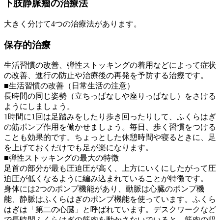
下肢静脈瘤の治療法
大きく分けて4つの治療法があります。
保存的治療
生活習慣の改善
、
弾性ストッキングの着用
などによって症状
の改善、進行の防止や治療後の再発を予防する治療です。
■生活習慣の改善（日常生活の注意）
長時間の同じ姿勢（立ちっぱなしや座りっぱなし）をさける
ようにしましょう。
1時間に1回は足踏みをしたり歩き回ったりして、ふくらはぎ
の筋ポンプ作用を働かせましょう。毎日、歩く習慣をつける
ことも効果的です。ちょっとした休憩時間や寝るときに、足
を上げておくだけでも足が楽になります。
■弾性ストッキングの最大の特徴
足首の部分が最も圧迫圧が高く、上方にいくにしたがって圧
迫圧が低くなるように編み込まれていることが特徴です。
身体には2つのポンプ機能があり、動脈は心臓のポンプ機
能、静脈はふくらはぎのポンプ機能を使っています。ふくら
はぎは「第二の心臓」と呼ばれています。デスクワークなど
で長時間ふくらはぎの筋肉を動かさないでいると、筋肉の収