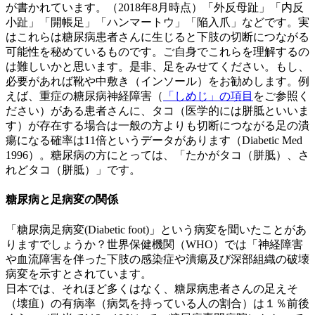
が書かれています。（2018年8月時点）「外反母趾」「内反
小趾」「開帳足」「ハンマートウ」「陥入爪」などです。実
はこれらは糖尿病患者さんに生じると下肢の切断につながる
可能性を秘めているものです。ご自身でこれらを理解するの
は難しいかと思います。是非、足をみせてください。もし、
必要があれば靴や中敷き（インソール）をお勧めします。例
えば、重症の糖尿病神経障害（
「しめじ」の項目
をご参照く
ださい）がある患者さんに、タコ（医学的には胼胝といいま
す）が存在する場合は一般の方よりも切断につながる足の潰
瘍になる確率は11倍というデータがあります（Diabetic Med
1996）。糖尿病の方にとっては、「たかがタコ（胼胝）、さ
れどタコ（胼胝）」です。
糖尿病と足病変の関係
「糖尿病足病変(Diabetic foot)」という病変を聞いたことがあ
りますでしょうか？世界保健機関（WHO）では「神経障害
や血流障害を伴った下肢の感染症や潰瘍及び深部組織の破壊
病変を示すとされています。
日本では、それほど多くはなく、糖尿病患者さんの足えそ
（壊疽）の有病率（病気を持っている人の割合）は１％前後