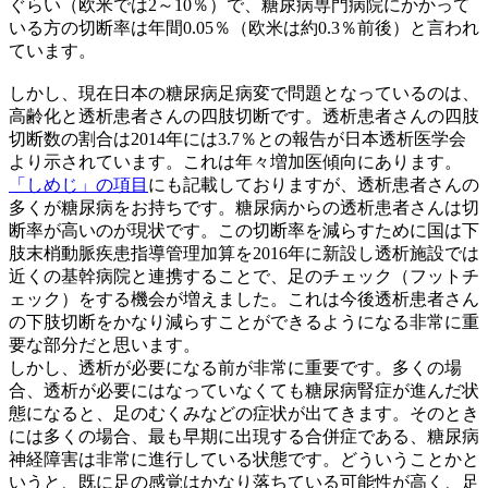
ぐらい（欧米では2～10％）で、糖尿病専門病院にかかって
いる方の切断率は年間0.05％（欧米は約0.3％前後）と言われ
ています。
しかし、現在日本の糖尿病足病変で問題となっているのは、
高齢化と透析患者さんの四肢切断です。透析患者さんの四肢
切断数の割合は2014年には3.7％との報告が日本透析医学会
より示されています。これは年々増加医傾向にあります。
「しめじ」の項目
にも記載しておりますが、透析患者さんの
多くが糖尿病をお持ちです。糖尿病からの透析患者さんは切
断率が高いのが現状です。この切断率を減らすために国は下
肢末梢動脈疾患指導管理加算を2016年に新設し透析施設では
近くの基幹病院と連携することで、足のチェック（フットチ
ェック）をする機会が増えました。これは今後透析患者さん
の下肢切断をかなり減らすことができるようになる非常に重
要な部分だと思います。
しかし、透析が必要になる前が非常に重要です。多くの場
合、透析が必要にはなっていなくても糖尿病腎症が進んだ状
態になると、足のむくみなどの症状が出てきます。そのとき
には多くの場合、最も早期に出現する合併症である、糖尿病
神経障害は非常に進行している状態です。どういうことかと
いうと、既に足の感覚はかなり落ちている可能性が高く、足