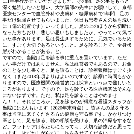
に1年半行かせていただきました。その間、足の事をもっと
深く勉強したいと思い、大学講師の先生にお願いして、京都
医療センターで血管外科や皮膚科・糖尿病科で1年間、足の
事だけ勉強させてもらいました。休日も患者さんの足を洗い
に（傷の処置です）いってました。足の上のほうから切断に
なった方もおり、悲しい思いもしましたが、やっていて気づ
いた事があります。足は長生きするために、元気でいるため
に、すごく大切であるということ。足を診ることで、全身状
態がわかることがある。と。
ですので、当院は足を診る事に重点を置いています。ただ、
いい事だけではありません。私は経営者でもあるので、お金
のことを少し書くと、足を診ることは、診療報酬はすごく少
なく（まだ2018年頃よりはよいのですが）診察に時間もかか
りますので、医療機関の経営的には採算という点で難しいと
ころがあります。ですので、足を診ている医療機関はそんな
にないはずです。ただ、私は足を診ることはやめませ
ん！！。それどころか、足を診るのが得意な看護スタッフが
当院には2人もいます（2020年末時点）。皆さんの足を守る
事は当院に来てくださる方の健康を守る事です。かかりつけ
医として、足を診る、靴の相談を受ける、爪の治療をするな
ど。フットケアは私たちにとっても、大切な診療だと思って
います。恥ずかしがらずに、足をみせてください！！