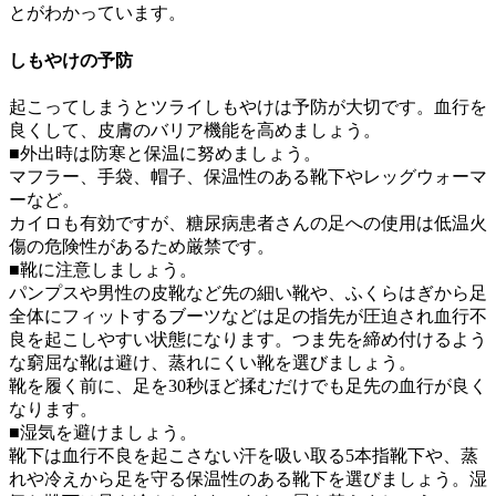
とがわかっています。
しもやけの予防
起こってしまうとツライしもやけは予防が大切です。血行を
良くして、皮膚のバリア機能を高めましょう。
■外出時は
防寒と保温
に努めましょう。
マフラー、手袋、帽子、保温性のある靴下やレッグウォーマ
ーなど。
カイロも有効ですが、糖尿病患者さんの足への使用は低温火
傷の危険性があるため厳禁です。
■
靴
に注意しましょう。
パンプスや男性の皮靴など先の細い靴や、ふくらはぎから足
全体にフィットするブーツなどは足の指先が圧迫され血行不
良を起こしやすい状態になります。
つま先を締め付けるよう
な窮屈な靴は避け、蒸れにくい靴を選びましょう。
靴を履く前に、足を30秒ほど揉むだけでも足先の血行が良く
なります。
■
湿気
を避けましょう。
靴下は血行不良を起こさない汗を吸い取る5本指靴下や、蒸
れや冷えから足を守る保温性のある靴下を選びましょう。湿