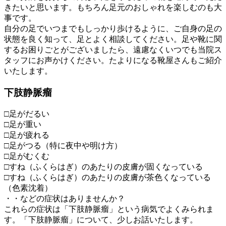
きたいと思います。もちろん足元のおしゃれを楽しむのも大
事です。
自分の足でいつまでもしっかり歩けるように、ご自身の足の
状態を良く知って、足とよく相談してください。足や靴に関
するお困りごとがございましたら、遠慮なくいつでも当院ス
タッフにお声かけください。たよりになる靴屋さんもご紹介
いたします。
下肢静脈瘤
□足がだるい
□足が重い
□足が疲れる
□足がつる（特に夜中や明け方）
□足がむくむ
□すね（ふくらはぎ）のあたりの皮膚が固くなっている
□すね（ふくらはぎ）のあたりの皮膚が茶色くなっている
（色素沈着）
・・などの症状はありませんか？
これらの症状は「下肢静脈瘤」という病気でよくみられま
す。「下肢静脈瘤」について、少しお話いたします。