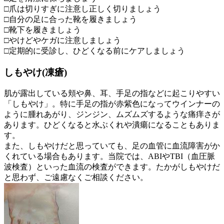
□爪は切りすぎに注意し正しく切りましょう
□自分の足に合った靴を履きましょう
□靴下を履きましょう
□やけどやケガに注意しましょう
□定期的に受診し、ひどくなる前にケアしましょう
しもやけ(凍瘡)
肌が露出している頬や鼻、耳、手足の指などに起こりやすい
「しもやけ」。特に手足の指が赤紫色になってウインナーの
ように腫れあがり、ジンジン、ムズムズするような痛痒さが
あります。ひどくなると水ぶくれや潰瘍になることもありま
す。
また、しもやけだと思っていても、足の血管に血流障害がか
くれている場合もあります。当院では、ABIやTBI（血圧脈
波検査）といった血流の検査ができます。たかがしもやけだ
と思わず、ご遠慮なくご相談ください。