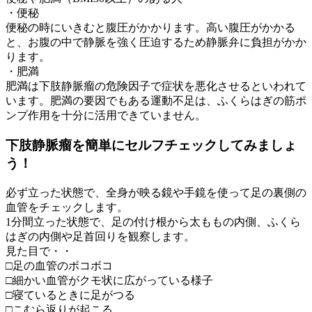
・便秘
便秘の時にいきむと腹圧がかかります。高い腹圧がかかる
と、お腹の中で静脈を強く圧迫するため静脈弁に負担がかか
ります。
・肥満
肥満は下肢静脈瘤の危険因子で症状を悪化させるといわれて
います。肥満の要因でもある運動不足は、ふくらはぎの筋ポ
ンプ作用を十分に活用できていません。
下肢静脈瘤を簡単にセルフチェックしてみましょ
う！
必ず立った状態で、全身が映る鏡や手鏡を使って足の裏側の
血管をチェックします。
1分間立った状態で、足の付け根から太ももの内側、ふくら
はぎの内側や足首回りを観察します。
見た目で・・
□足の血管のボコボコ
□細かい血管がクモ状に広がっている様子
□寝ているときに足がつる
□こむら返りが起こる