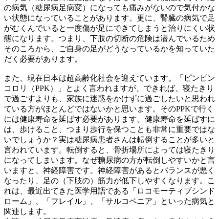
の病気（糖尿病足病変）になっても痛みがないので気付かな
い状態になっていることがあります。更に、腎臓の病気で足
がむくんでいると一度傷が足にできてしまうと治りにくい状
態になります。つまり、下肢の切断の危険は潜んでいるため
そのころから、ご自身の足がどうなっているかを知っていた
だく必要があります。
また、現在日本は超高齢化社会を迎えています。「ピンピン
コロリ（PPK）」とよく言われますが、できれば、寝たきり
で過ごすよりも、家族に迷惑をかけずに過ごしたいと思われ
ている方がほとんどではないかと思います。そのPPKで行く
には健康寿命を延ばす必要があります。健康寿命を延ばすに
は、歩けること、つまり歩行を保つことも非常に重要ではな
いでしょうか？実は糖尿病患者さんは転倒することが多いと
言われています。転倒すると、骨折場所によっては寝たきり
になってしまいます。なぜ糖尿病の方が転倒しやすいかと言
いますと、神経障害です。神経障害があるとバランスが悪く
なったり、足の（下肢の）筋力が低下しやすくなります。こ
れは、最近出てきた医学用語である「ロコモーティブシンド
ローム」、「フレイル」、「サルコペニア」といった病気と
関連します。