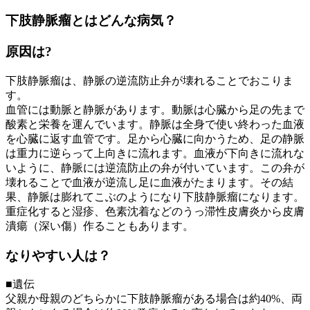
下肢静脈瘤とはどんな病気？
原因は?
下肢静脈瘤は、静脈の逆流防止弁が壊れることでおこりま
す。
血管には動脈と静脈があります。動脈は心臓から足の先まで
酸素と栄養を運んでいます。静脈は全身で使い終わった血液
を心臓に返す血管です。足から心臓に向かうため、足の静脈
は重力に逆らって上向きに流れます。血液が下向きに流れな
いように、静脈には逆流防止の弁が付いています。この弁が
壊れることで血液が逆流し足に血液がたまります。その結
果、静脈は膨れてこぶのようになり下肢静脈瘤になります。
重症化すると湿疹、色素沈着などのうっ滞性皮膚炎から皮膚
潰瘍（深い傷）作ることもあります。
なりやすい人は？
■遺伝
父親か母親のどちらかに下肢静脈瘤がある場合は約40%、両