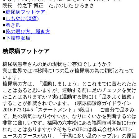
院長 竹之下 博正
たけのした ひろまさ
■
糖尿病フットケア
■
しもやけ(凍瘡)
■
巻き爪
■
靴の選び方、履き方
■
下肢静脈瘤
糖尿病フットケア
糖尿病患者さんの足の現状をご存知でしょうか？
実は世界では20秒間に1つの足が糖尿病の為に切断となって
います。
糖尿病の方は、「運動しましょう」とこれまでに言われたた
ことはあると思いますが、運動する前に足のチェックを受け
たことはありますか？実は運動する際には「足をよく観察」
することが推奨されています。（糖尿病診療ガイドライン
2016 P73 Q4-5「ステートメント」5段目） ご自分で足をみ
て、足の病気になりやすいか、なりにくいかを判断するのは
非常に難しいです。福岡の六本松にある福岡市科学館に行か
れたことはありますか？そちらの3Fには株式会社ASAHIシ
ューズのブースがあり、「子供に多い足のトラブル」の原因