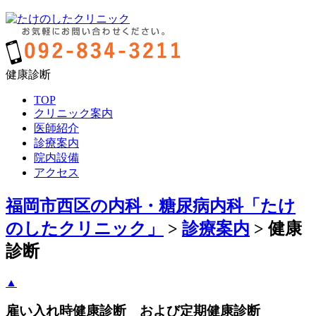
健康診断
TOP
クリニック案内
医師紹介
診療案内
院内設備
アクセス
福岡市西区の内科・糖尿病内科「たけ
のしたクリニック」
>
診療案内
>
健康
診断
▲
雇い入れ時健康診断 および定期健康診断