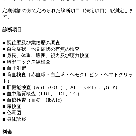
定期健診の方で定められた診断項目（法定項目）を測定しま
す。
診断項目
■ 既往歴及び業務歴の調査
■ 自覚症状・他覚症状の有無の検査
■ 身長、体重、腹囲、視力及び聴力検査
■ 胸部エックス線検査
■ 血圧測定
■ 貧血検査（赤血球・白血球・ヘモグロビン・ヘマトクリッ
ト）
■ 肝機能検査（AST（GOT）、ALT（GPT）、γGTP）
■ 血中脂質検査（LDL、HDL、TG）
■ 血糖検査（血糖・HbA1c）
■ 尿検査
■ 心電図
■ 身体診察
料金