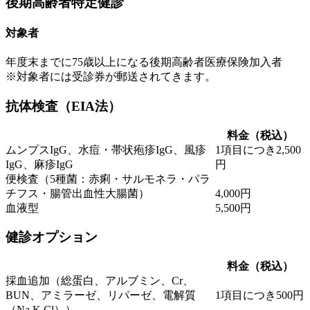
後期高齢者特定健診
対象者
年度末までに75歳以上になる後期高齢者医療保険加入者
※対象者には受診券が郵送されてきます。
抗体検査（EIA法）
料金（税込）
ムンプスIgG、水痘・帯状疱疹IgG、風疹
1項目につき2,500
IgG、麻疹IgG
円
便検査（5種菌：赤痢・サルモネラ・パラ
チフス・腸管出血性大腸菌）
4,000円
血液型
5,500円
健診オプション
料金（税込）
採血追加（総蛋白、アルブミン、Cr、
BUN、アミラーゼ、リパーゼ、電解質
1項目につき500円
（Na K Cl））