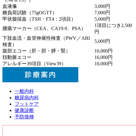
血液像
3,000円
糖負荷試験（75gOGTT）
7,000円
甲状腺採血（TSH・FT4：2項目）
5,000円
1項目につき2,500
腫瘍マーカー（CEA、CA19-9、PSA）
円
下肢血流・血管伸展性検査（PWV／ABI
5,000円
検査）
腹部エコー（肝・胆・膵・腎）
16,000円
頚動脈エコー
16,000円
アレルギー39項目（View39）
10,000円
一般内科
糖尿病内科
フットケア
健康診断
予防接種