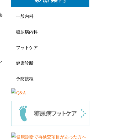
薬
一般内科
糖尿病内科
フットケア
ン
健康診断
予防接種