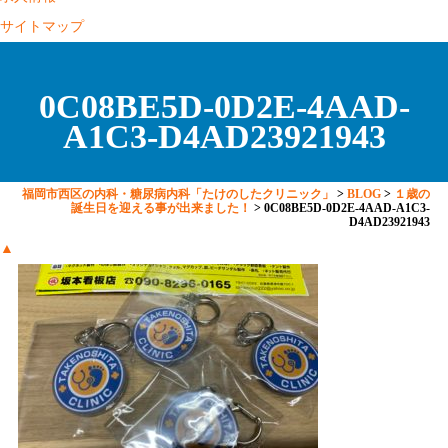
サイトマップ
0C08BE5D-0D2E-4AAD-
A1C3-D4AD23921943
福岡市西区の内科・糖尿病内科「たけのしたクリニック」
>
BLOG
>
１歳の
誕生日を迎える事が出来ました！
>
0C08BE5D-0D2E-4AAD-A1C3-
D4AD23921943
▲