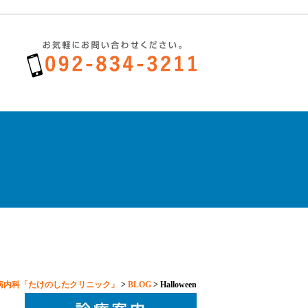
病内科「たけのしたクリニック」
>
BLOG
>
Halloween