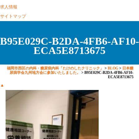
求人情報
サイトマップ
B95E029C-B2DA-4FB6-AF10-
ECA5E8713675
福岡市西区の内科・糖尿病内科「たけのしたクリニック」
>
BLOG
>
日本糖
尿病学会九州地方会に参加いたしました。
>
B95E029C-B2DA-4FB6-AF10-
ECA5E8713675
▲