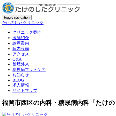
toggle navigation
たけのしたクリニック
クリニック案内
医師紹介
診療案内
院内設備
アクセス
Q&A
禁煙外来
糖尿病フットケア
お知らせ
BLOG
求人情報
サイトマップ
福岡市西区の内科・糖尿病内科「たけの