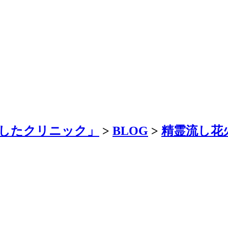
したクリニック」
>
BLOG
>
精霊流し花