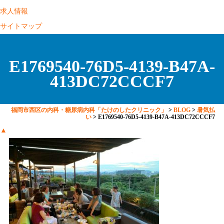
求人情報
サイトマップ
E1769540-76D5-4139-B47A-
413DC72CCCF7
福岡市西区の内科・糖尿病内科「たけのしたクリニック」
>
BLOG
>
暑気払
い
>
E1769540-76D5-4139-B47A-413DC72CCCF7
▲